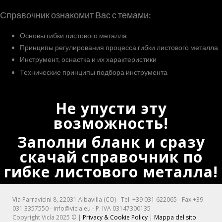
Справочник ознакомит Вас с темами:
Основы гибки листового металла
Принципы регулирования процесса гибки листового металла
Инструмент, оснастка и их характеристики
Технические принципы подбора инструмента
Не упусти эту
возможность!
Заполни бланк и сразу
скачай справочник по
гибке листового металла!
Via Parravicini 8, 22031 Albavilla (CO) - Tel. +39 031 622065 - Fax +39
031 3357550 -
info@vicla.eu
- P. IVA 03147300135
Copyright Vicla 2025 © |
Privacy & Cookie Policy
|
Mappa del sito