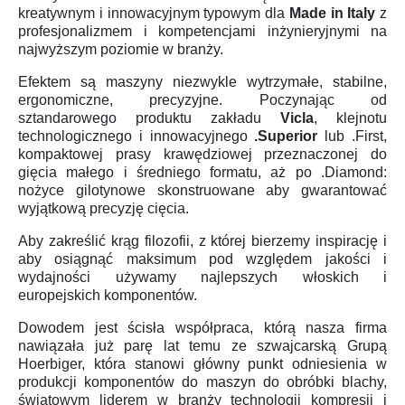
kreatywnym i innowacyjnym typowym dla
Made in Italy
z
profesjonalizmem i kompetencjami inżynieryjnymi na
najwyższym poziomie w branży.
Efektem są maszyny niezwykle wytrzymałe, stabilne,
ergonomiczne, precyzyjne. Poczynając od
sztandarowego produktu zakładu
Vicla
, klejnotu
technologicznego i innowacyjnego
.Superior
lub .First,
kompaktowej prasy krawędziowej przeznaczonej do
gięcia małego i średniego formatu, aż po .Diamond:
nożyce gilotynowe skonstruowane aby gwarantować
wyjątkową precyzję cięcia.
Aby zakreślić krąg filozofii, z której bierzemy inspirację i
aby osiągnąć maksimum pod względem jakości i
wydajności używamy najlepszych włoskich i
europejskich komponentów.
Dowodem jest ścisła współpraca, którą nasza firma
nawiązała już parę lat temu ze szwajcarską Grupą
Hoerbiger, która stanowi główny punkt odniesienia w
produkcji komponentów do maszyn do obróbki blachy,
światowym liderem w branży technologii kompresji i