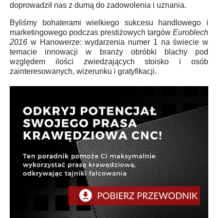
doprowadził nas z dumą do zadowolenia i uznania.
Byliśmy bohaterami wielkiego sukcesu handlowego i
marketingowego podczas prestiżowych targów
Euroblech
2016
w Hanowerze: wydarzenia numer 1 na świecie w
temacie innowacji w branży obróbki blachy pod
względem ilości zwiedzających stoisko i osób
zainteresowanych, wizerunku i gratyfikacji.