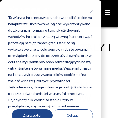
Ta witryna internetowa przechowuje pliki cookie na
komputerze użytkownika. Są one wykorzystywane
do zbierania informacji o tym, jak użytkownik
wchodzi w interakcje z naszą witryną internetową, i
pozwalają nam go zapamiętać. Dane te są
SIŁA MADE IN ITALY I
wykorzystywane w celu poprawy i dostosowania
przeglądania strony do potrzeb użytkownika oraz w
NIEZAWODNOŚĆ
celu analizy i pomiarów osób odwiedzających naszą
witrynę internetową i inne media. Więcej informacji
NAJLEPSZYCH
na temat wykorzystywania plików cookie można
znaleźć w naszej Polityce prywatności.
EUROPEJSKICH
Jeśli odmówisz, Twoje informacje nie będą śledzone
podczas odwiedzania tej witryny internetowej.
KOMPONENTÓW
Pojedynczy plik cookie zostanie użyty w
przeglądarce, aby zapamiętać to ustawienie.
Pubblicato da
VICLA
Jan 21, 2021 11:48:37 AM
Zaakceptuj
Odrzuć