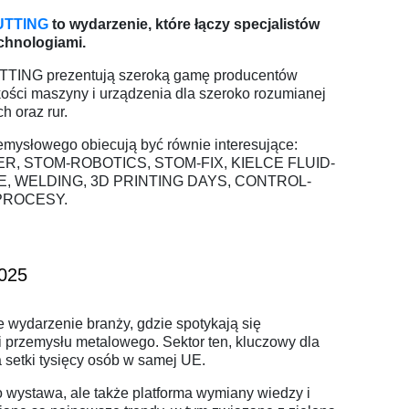
UTTING
to wydarzenie, które łączy specjalistów
chnologiami.
TING prezentują szeroką gamę producentów
kości maszyny i urządzenia dla szeroko rozumianej
ch oraz rur.
emysłowego obiecują być równie interesujące:
R, STOM-ROBOTICS, STOM-FIX, KIELCE FLUID-
, WELDING, 3D PRINTING DAYS, CONTROL-
OPROCESY.
2025
ze wydarzenie branży, gdzie spotykają się
 i przemysłu metalowego. Sektor ten, kluczowy dla
a setki tysięcy osób w samej UE.
ko wystawa, ale także platforma wymiany wiedzy i