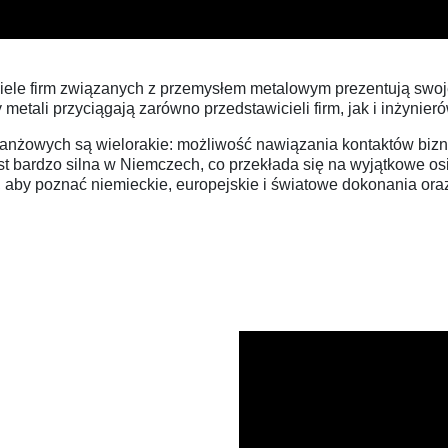
iciele firm związanych z przemysłem metalowym prezentują swo
etali przyciągają zarówno przedstawicieli firm, jak i inżynieró
branżowych są wielorakie: możliwość nawiązania kontaktów bi
t bardzo silna w Niemczech, co przekłada się na wyjątkowe o
ja, aby poznać niemieckie, europejskie i światowe dokonania or