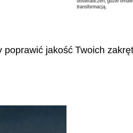
doświadczeń, gdzie omawi
transformacją.
y poprawić jakość Twoich zakrę