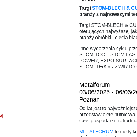
Targi
STOM-BLECH & C
branży z najnowszymi te
Targi STOM-BLECH & CUT
oferujących najwyższej ja
branży obróbki i cięcia bla
Inne wydarzenia cyklu prz
STOM-TOOL, STOM-LASE
POWER, EXPO-SURFACE
STOM, TEiA oraz WIRT
Metalforum
03/06/2025 - 06/06/
Poznan
Od lat jest to najważniejs
przedstawiciele hutnictwa
całej gospodarki, zatrudni
METALFORUM
to nie tyl