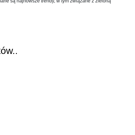
ane są najnowsze trendy, w tym związane z zieloną
tów..