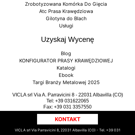
Zrobotyzowana Komórka Do Gięcia
Atc Prasa Krawędziowa
Gilotyna do Blach
Usługi
Uzyskaj Wycenę
Blog
KONFIGURATOR PRASY KRAWĘDZIOWEJ
Katalogi
Ebook
Targi Branży Metalowej 2025
VICLA srl Via A. Parravicini 8 - 22031 Albavilla (CO)
Tel:
+39 031622065
Fax:
+39 031 3357550
Email:
info@vicla.eu
KONTAKT
P. IVA 03147300135
VICLA srl Via Parravicini 8, 22031 Albavilla (CO) - Tel.
+39 031
Privacy Policy
|
Cookie Policy