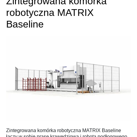
Zintegrowana komórka
robotyczna MATRIX
Baseline
Zintegrowana komórka robotyczna MATRIX Baseline
łączy w sobie prasę krawędziową i robota podłogowego.