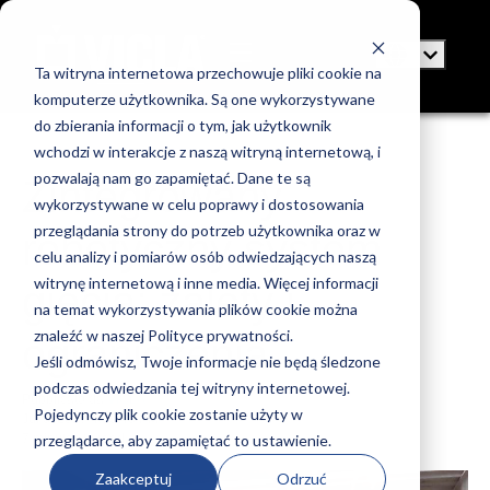
Ta witryna internetowa przechowuje pliki cookie na
komputerze użytkownika. Są one wykorzystywane
do zbierania informacji o tym, jak użytkownik
wchodzi w interakcje z naszą witryną internetową, i
pozwalają nam go zapamiętać. Dane te są
Zintegrowany
wykorzystywane w celu poprawy i dostosowania
przeglądania strony do potrzeb użytkownika oraz w
robotyczny system
celu analizy i pomiarów osób odwiedzających naszą
witrynę internetową i inne media. Więcej informacji
gięcia: zalety i
na temat wykorzystywania plików cookie można
znaleźć w naszej Polityce prywatności.
ograniczenia
Jeśli odmówisz, Twoje informacje nie będą śledzone
podczas odwiedzania tej witryny internetowej.
Pubblicato da
VICLA
Pojedynczy plik cookie zostanie użyty w
Jul 5, 2017 4:09:46 PM
przeglądarce, aby zapamiętać to ustawienie.
7 minutes to read
Zaakceptuj
Odrzuć