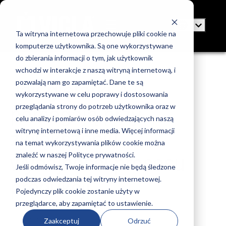
Ta witryna internetowa przechowuje pliki cookie na
komputerze użytkownika. Są one wykorzystywane
do zbierania informacji o tym, jak użytkownik
wchodzi w interakcje z naszą witryną internetową, i
pozwalają nam go zapamiętać. Dane te są
Jak giętarki 4.0
wykorzystywane w celu poprawy i dostosowania
przeglądania strony do potrzeb użytkownika oraz w
pomagają przy
celu analizy i pomiarów osób odwiedzających naszą
witrynę internetową i inne media. Więcej informacji
zwiększeniu
na temat wykorzystywania plików cookie można
znaleźć w naszej Polityce prywatności.
wydajności procesu
Jeśli odmówisz, Twoje informacje nie będą śledzone
podczas odwiedzania tej witryny internetowej.
produkcji
Pojedynczy plik cookie zostanie użyty w
przeglądarce, aby zapamiętać to ustawienie.
Pubblicato da
VICLA
Jul 12, 2021 9:57:54 AM
Zaakceptuj
Odrzuć