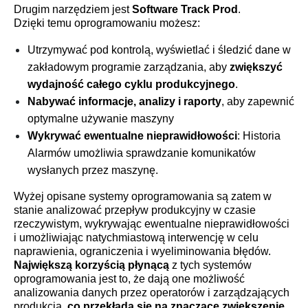
Drugim narzędziem jest
Software Track Prod
.
Dzięki temu oprogramowaniu możesz:
Utrzymywać pod kontrolą, wyświetlać i śledzić dane w
zakładowym programie zarządzania, aby
zwiększyć
wydajność całego cyklu produkcyjnego
.
Nabywać informacje, analizy i raporty
, aby zapewnić
optymalne używanie maszyny
Wykrywać ewentualne nieprawidłowości
: Historia
Alarmów umożliwia sprawdzanie komunikatów
wysłanych przez maszynę.
Wyżej opisane systemy oprogramowania są zatem w
stanie analizować przepływ produkcyjny w czasie
rzeczywistym, wykrywając ewentualne nieprawidłowości
i umożliwiając natychmiastową interwencję w celu
naprawienia, ograniczenia i wyeliminowania błędów.
Największą korzyścią płynącą
z tych systemów
oprogramowania jest to, że dają one możliwość
analizowania danych przez operatorów i zarządzających
produkcją,
co przekłada się na znaczące zwiększenie