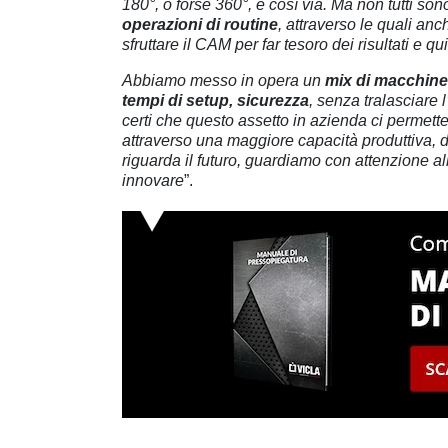
180°, o forse 360°, e così via. Ma non tutti son
operazioni di routine
, attraverso le quali an
sfruttare il CAM per far tesoro dei risultati e q
Abbiamo messo in opera un
mix di macchine 
tempi di setup, sicurezza
, senza tralasciare 
certi che questo assetto in azienda ci permetter
attraverso una maggiore capacità produttiva, do
riguarda il futuro, guardiamo con attenzione al
innovare
”.