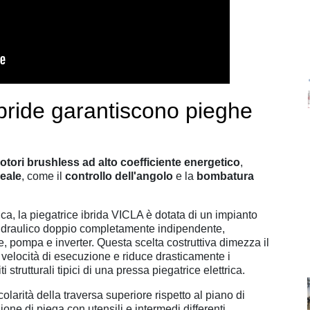
ibride garantiscono pieghe
otori brushless ad alto coefficiente energetico
,
reale
, come il
controllo dell'angolo
e la
bombatura
ca, l
a piegatrice ibrida VICLA è dotata di un impianto
 idraulico doppio completamente indipendente
,
e, pompa e inverter. Questa scelta costruttiva dimezza il
a velocità di esecuzione e riduce drasticamente i
i strutturali tipici di una pressa piegatrice elettrica.
larità della traversa superiore rispetto al piano di
one di piega con utensili e intermedi differenti,