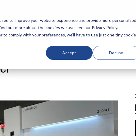
PRESSE PIEGATRICI
IMPIANTI SPECIALI
CESOIE
C
used to improve your website experience and provide more personalize
find out more about the cookies we use, see our Privacy Policy.
r to comply with your preferences, we'll have to use just one tiny cookie
lessi con il cambio
Accept
Decline
ci