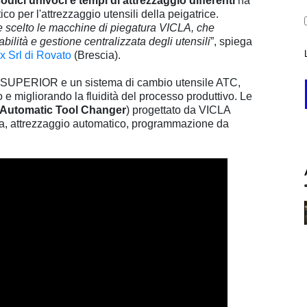
dici univoci e tempi di attrezzaggio differenti
ha
o per l'attrezzaggio utensili della peigatrice.
 scelto le macchine di piegatura VICLA, che
ilità e gestione centralizzata degli utensili
”, spiega
x Srl di Rovato
(Brescia).
A .SUPERIOR e un sistema di cambio utensile ATC,
 e migliorando la fluidità del processo produttivo. Le
Automatic Tool Changer
) progettato da VICLA
rida, attrezzaggio automatico, programmazione da