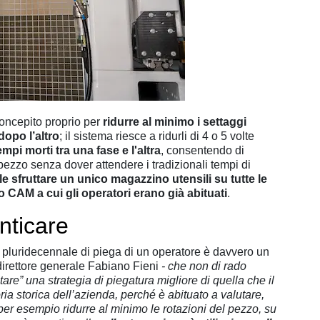
oncepito proprio per
ridurre al minimo i settaggi
opo l’altro
; il sistema riesce a ridurli di 4 o 5 volte
empi morti tra una fase e l'altra
, consentendo di
pezzo senza dover attendere i tradizionali tempi di
le sfruttare un unico magazzino utensili su tutte le
 CAM a cui gli operatori erano già abituati
.
nticare
a pluridecennale di piega di un operatore è davvero un
direttore generale Fabiano Fieni
- che non di rado
are” una strategia di piegatura migliore di quella che il
a storica dell’azienda, perché è abituato a valutare,
 per esempio ridurre al minimo le rotazioni del pezzo, su