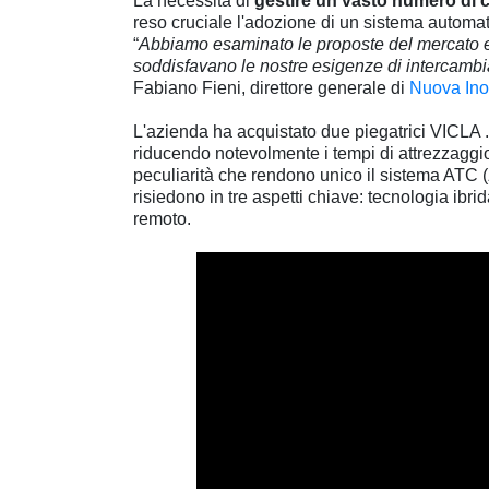
La necessità di
gestire un vasto numero di co
reso cruciale l'adozione di un sistema automatic
“
Abbiamo esaminato le proposte del mercato e
soddisfavano le nostre esigenze di intercambiab
Fabiano Fieni, direttore generale di
Nuova Ino
L'azienda ha acquistato due piegatrici VICL
riducendo notevolmente i tempi di attrezzaggio
peculiarità che rendono unico il sistema ATC (
risiedono in tre aspetti chiave: tecnologia ib
remoto.