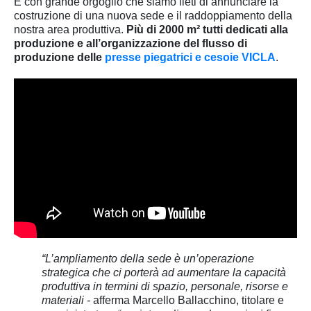
È con grande orgoglio che siamo lieti di annunciare la
costruzione di una nuova sede e il raddoppiamento della
nostra area produttiva.
Più di 2000 m² tutti dedicati alla
produzione e all’organizzazione del flusso di
produzione delle
presse piegatrici e cesoie VICLA
.
“L’ampliamento della sede è un’operazione
strategica che ci porterà ad aumentare la capacità
produttiva in termini di spazio, personale, risorse e
materiali -
afferma Marcello Ballacchino, titolare e