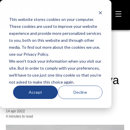
This website stores cookies on your computer.
These cookies are used to improve your website
experience and provide more personalized services
to you, both on this website and through other
media. To find out more about the cookies we use,
VICLA Macchine per
see our Privacy Policy.
We won't track your information when you visit our
Lamiera inaugura
site. But in order to comply with your preferences,
we'll have to use just one tiny cookie so that you're
nuova sede produttiva
not asked to make this choice again.
di 2000mq
Accept
Decline
Pubblicato da
VICLA
14 apr 2022
4 minutes to read