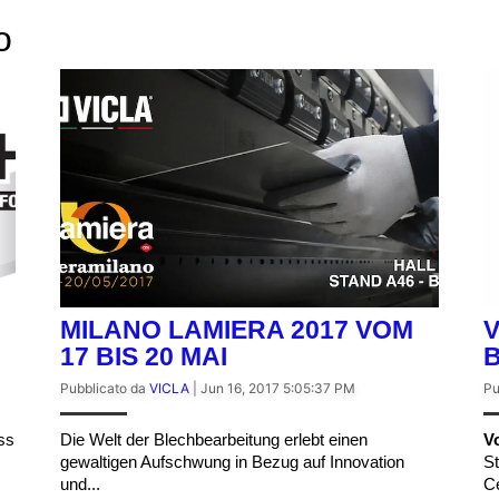
o
MILANO LAMIERA 2017 VOM
V
17 BIS 20 MAI
B
Pubblicato da
VICLA
|
Jun 16, 2017 5:05:37 PM
Pu
ss
Die Welt der Blechbearbeitung erlebt einen
V
gewaltigen Aufschwung in Bezug auf Innovation
St
und...
Ce