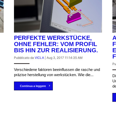
PERFEKTE WERKSTÜCKE,
A
OHNE FEHLER: VOM PROFIL
F
BIS HIN ZUR REALISIERUNG.
E
F
Pubblicato da
VICLA
|
Aug 3, 2017 11:14:35 AM
Pu
Verschiedene faktoren beeinflussen die rasche und
präzise herstellung von werkstücken. Wie die...
Di
Un
de
Continua a leggere