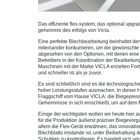
Das effiziente flex-system, das optional upgr
geheinmis des erfolgs von Vicla.
Eine perfekte Blechbearbeitung beinhaltet den
miteinander konkurrieren, um die gewünschte L
abgesehen von den Optionen, mit denen eine M
Betreibers in der Koordination der Bearbeitun
Maschinen mit der Marke VICLA erzielten Forts
und schneller ist als je zuvor.
Es sind schließlich sind es die technologisch
hoher Leistungsstufen ausmachen. In dieser 
Flaggschiff vom Hause VICLA: die Biegepress
Geheimnisse in sich einschließt, um auf dem 
Einige der wichtigsten wollen wir heute hier a
für die Produktion äußerst präziser Biegevor
allem die Flex-Gerät erwähnen, das innovati
Blechblatts imstande ist, unter Beibehaltung 
Schultern zu kontrollieren. Es handelt sich 