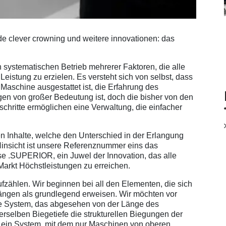
ade clever crowning und weitere innovationen: das
 systematischen Betrieb mehrerer Faktoren, die alle
eistung zu erzielen. Es versteht sich von selbst, dass
aschine ausgestattet ist, die Erfahrung des
gen von großer Bedeutung ist, doch die bisher von den
chritte ermöglichen eine Verwaltung, die einfacher
en Inhalte, welche den Unterschied in der Erlangung
Hinsicht ist unsere Referenznummer eins das
e .SUPERIOR, ein Juwel der Innovation, das alle
Markt Höchstleistungen zu erreichen.
ufzählen. Wir beginnen bei all den Elementen, die sich
gängen als grundlegend erweisen. Wir möchten vor
ve System, das abgesehen von der Länge des
derselben Biegetiefe die strukturellen Biegungen der
um ein System, mit dem nur Maschinen von oberen