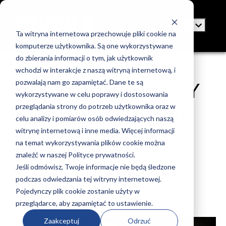
Ta witryna internetowa przechowuje pliki cookie na
komputerze użytkownika. Są one wykorzystywane
do zbierania informacji o tym, jak użytkownik
wchodzi w interakcje z naszą witryną internetową, i
pozwalają nam go zapamiętać. Dane te są
WŁAŚCICIEL FIRMY
wykorzystywane w celu poprawy i dostosowania
przeglądania strony do potrzeb użytkownika oraz w
CTL I JEGO OPINIA
celu analizy i pomiarów osób odwiedzających naszą
witrynę internetową i inne media. Więcej informacji
NA TEMAT MARKI
na temat wykorzystywania plików cookie można
znaleźć w naszej Polityce prywatności.
VICLA
Jeśli odmówisz, Twoje informacje nie będą śledzone
podczas odwiedzania tej witryny internetowej.
Pubblicato da
VICLA
Pojedynczy plik cookie zostanie użyty w
Jul 10, 2017 2:31:00 PM
przeglądarce, aby zapamiętać to ustawienie.
2 minutes to read
Zaakceptuj
Odrzuć