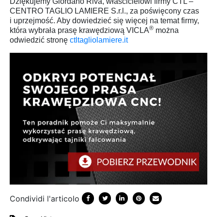
Dziękujemy Giordano Riva, właścicielowi firmy CTL –
CENTRO TAGLIO LAMIERE S.r.l., za poświęcony czas
i
uprzejmość. Aby dowiedzieć się więcej na temat firmy,
®
która wybrała prasę krawędziową VICLA
można
odwiedzić stronę
ctltagliolamiere.it
Condividi l'articolo