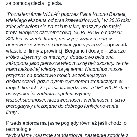
za pomocą cięcia i gięcia.
®
“Poznałem firmę VICLA
poprzez Pana Vittorio Bestetti,
wielkiego eksperta od pras krawędziowych, i w 2016 roku
zdecydowałem się na zakup takiej maszyny do mojej
firmy. Nabyłem czterometrową .SUPERIOR o nacisku
320 ton: wszechstronną maszynę wyposażoną w
najnowocześniejsze i innowacyjne systemy”
– opowiada
właściciel firmy z prowincji Bergamo i dodaje –
„Bardzo
krótko używamy tej maszyny, dodatkowo była ona
zakupiona jako pierwsza wiec muszę być szczery, że nie
mam całkowitej wiedzy na jej temat. Natomiast muszę
przyznać na podstawie moich wcześniejszych
doświadczeń, gdzie byłem dyrektorem technicznym w
innych firmach, że prasa krawędziowa .SUPERIOR staje
na wysokości zadania i spełnia wymogi
wszechstronności, niezawodności i wydajności, a są to
prerogatywy niezbędne do dobrego funkcjonowania
firmy”
.
Przedsiębiorca ma jasne poglądy również jeśli chodzi o
technologie:
“wybraliśmy maszynę standardową, następnie zgodnie z