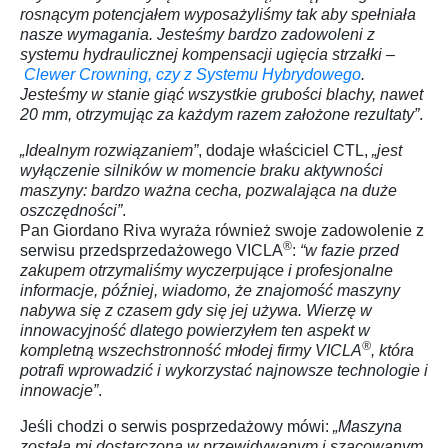
rosnącym potencjałem wyposażyliśmy tak aby spełniała
nasze wymagania. Jesteśmy bardzo zadowoleni z
systemu hydraulicznej kompensacji ugięcia strzałki –
Clewer Crowning, czy z Systemu Hybrydowego
.
Jesteśmy w stanie giąć wszystkie grubości blachy, nawet
20 mm, otrzymując za każdym razem założone rezultaty”
.
„Idealnym rozwiązaniem”
, dodaje właściciel CTL,
„jest
wyłączenie silników w momencie braku aktywności
maszyny: bardzo ważna cecha, pozwalająca na duże
oszczędności”
.
Pan Giordano Riva wyraża również swoje zadowolenie z
®
serwisu przedsprzedażowego VICLA
:
“w fazie przed
zakupem otrzymaliśmy wyczerpujące i profesjonalne
informacje, później, wiadomo, że znajomość maszyny
nabywa się z czasem gdy się jej używa. Wierzę w
innowacyjność dlatego powierzyłem ten aspekt w
®
kompletną wszechstronność młodej firmy VICLA
, która
potrafi wprowadzić i wykorzystać najnowsze technologie i
innowacje”
.
Jeśli chodzi o serwis posprzedażowy mówi:
„Maszyna
została mi dostarczona w przewidywanym i szacowanym