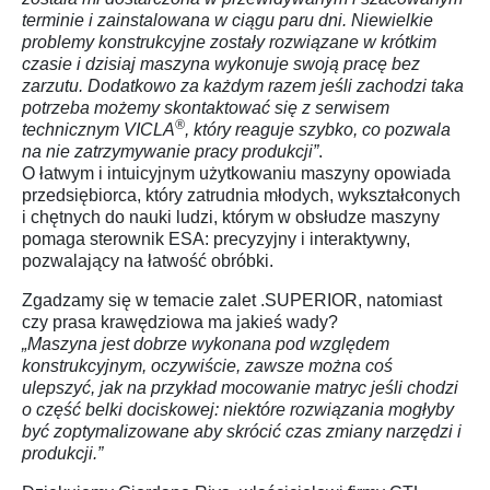
terminie i zainstalowana w ciągu paru dni. Niewielkie
problemy konstrukcyjne zostały rozwiązane w krótkim
czasie i dzisiaj maszyna wykonuje swoją pracę bez
zarzutu. Dodatkowo za każdym razem jeśli zachodzi taka
potrzeba możemy skontaktować się z serwisem
®
technicznym VICLA
, który reaguje szybko, co pozwala
na nie zatrzymywanie pracy produkcji”
.
O łatwym i intuicyjnym użytkowaniu maszyny opowiada
przedsiębiorca, który zatrudnia młodych, wykształconych
i chętnych do nauki ludzi, którym w obsłudze maszyny
pomaga sterownik ESA: precyzyjny i interaktywny,
pozwalający na łatwość obróbki.
Zgadzamy się w temacie zalet .SUPERIOR, natomiast
czy prasa krawędziowa ma jakieś wady?
„Maszyna jest dobrze wykonana pod względem
konstrukcyjnym, oczywiście, zawsze można coś
ulepszyć, jak na przykład mocowanie matryc jeśli chodzi
o część belki dociskowej: niektóre rozwiązania mogłyby
być zoptymalizowane aby skrócić czas zmiany narzędzi i
produkcji.”