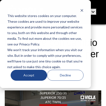
This website stores cookies on your computer.
These cookies are used to improve your website
experience and provide more personalized services
to you, both on this website and through other
media. To find out more about the cookies we use,
Piegatrice con cambio
see our Privacy Policy.
We won't track your information when you visit our
utensili automatico per
site. But in order to comply with your preferences,
we'll have to use just one tiny cookie so that you're
terzisti
not asked to make this choice again.
Accept
Decline
Pubblicato da
VICLA
3 feb 2021
7 minutes to read