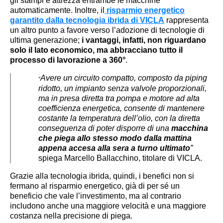
gli stampi e attrezza entrambe le macchine
automaticamente. Inoltre, il
risparmio energetico
garantito dalla tecnologia ibrida di VICLA
rappresenta
un altro punto a favore verso l’adozione di tecnologie di
ultima generazione;
i vantaggi, infatti, non riguardano
solo il lato economico, ma abbracciano tutto il
processo di lavorazione a 360°
.
Avere un circuito compatto, composto da piping
“
ridotto, un impianto senza valvole proporzionali,
ma in presa diretta tra pompa e motore ad alta
coefficienza energetica, consente di mantenere
costante la temperatura dell’olio, con la diretta
conseguenza di poter disporre di una
macchina
che piega allo stesso modo dalla mattina
appena accesa alla sera a turno ultimato
”
spiega Marcello Ballacchino, titolare di VICLA.
Grazie alla tecnologia ibrida, quindi, i benefici non si
fermano al risparmio energetico, già di per sé un
beneficio che vale l’investimento, ma al contrario
includono anche una maggiore velocità e una maggiore
costanza nella precisione di piega.