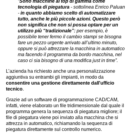
“
Sono macchine al top di gamma come
tecnologia di piegatura
- sottolinea Enrico Paluan
-
in quanto abbiamo scelto di automatizzare
tutto, anche le più piccole azioni. Questo però
non significa che non si possa optare per un
utilizzo più “tradizionale”:
per esempio, è
possibile tener fermo il cambio stampi se bisogna
fare un pezzo urgente arrivato all’ultimo minuto,
oppure si può attrezzare la macchina in automatico
ma facendo il programma da bordo macchina, nel
caso ci sia bisogno di una modifica just in time”.
L’azienda ha richiesto anche una personalizzazione
aggiuntiva su entrambi gli impianti, in modo da
consentire una gestione direttamente dall'ufficio
tecnico
.
Grazie ad un software di programmazione CAD/CAM,
infatti, viene elaborato un file tridimensionale dal quale il
programma genera la sequenza di piegatura migliore; il
file di piegatura viene poi inviato alla macchina che si
attrezza in automatico, richiamando la sequenza di
piegatura direttamente sul controllo numerico.