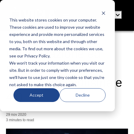
This website stores cookies on your computer.
These cookies are used to improve your website
experience and provide more personalized services
to you, both on this website and through other
media. To find out more about the cookies we use,
Ottimizzazione ed
see our Privacy Policy.
We won't track your information when you visit our
efficienza nella
site. But in order to comply with your preferences,
we'll have to use just one tiny cookie so that you're
produzione industriale
not asked to make this choice again.
4.0
Accept
Decline
Pubblicato da
VICLA
29 nov 2020
3 minutes to read